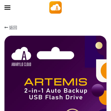
×
×
部落格分類
商品分類
個人私有雲
返回
所有商品分類
所有博客分類
加密應用程式
雲方案
雲端隨身碟
雲方案
一次買斷雲
企業商務雲
加密USB-C讀卡機
Artemis 雲端備份加密隨身碟
愛瑪麗歐
免費自動備份軟體
我有兌換碼
部落格
常見問題
搜索
夥伴計畫